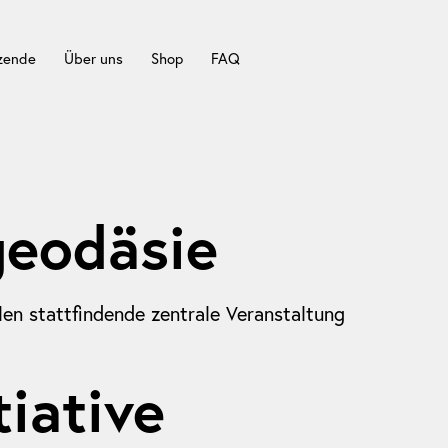
tzende
Über uns
Shop
FAQ
geodäsie
len stattfindende zentrale Veranstaltung
iative