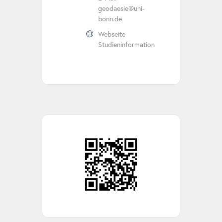
geodaesie@uni-
bonn.de
Webseite
Studieninformation