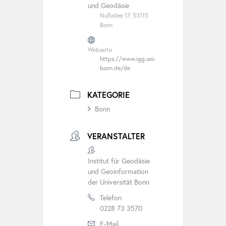
und Geodäsie
Nußallee 17, 53115
Bonn
Webseite
https://www.igg.uni-
bonn.de/de
KATEGORIE
Bonn
VERANSTALTER
Institut für Geodäsie
und Geoinformation
der Universität Bonn
Telefon
0228 73 3570
E-Mail