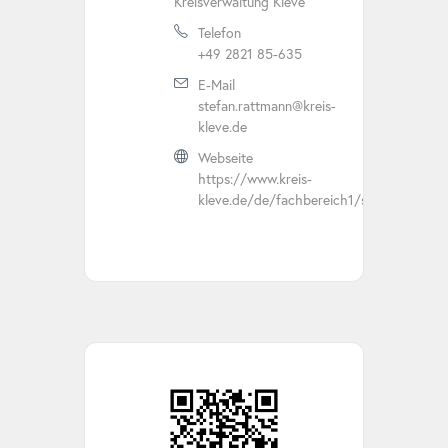
Kreisverwaltung Kleve
Telefon
+49 2821 85-635
E-Mail
stefan.rattmann@kreis-
kleve.de
Webseite
https://www.kreis-
kleve.de/de/fachbereich1/stellenangebo