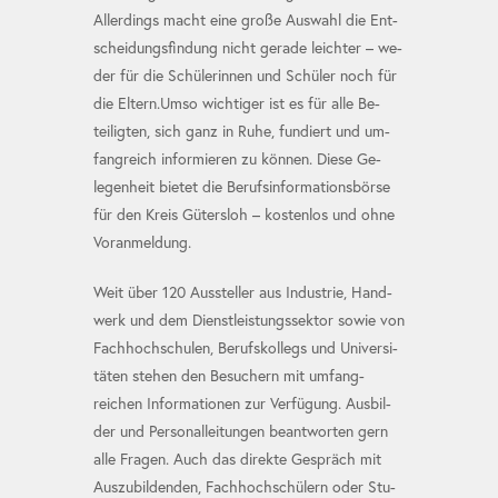
Aller­dings macht ei­ne gro­ße Aus­wahl die Ent­
schei­dungs­fin­dung nicht gera­de leichter – we­
der für die Schü­lerin­nen und Schü­ler noch für
die El­tern.Umso wichtiger ist es für alle Be­
teilig­ten, sich ganz in Ruhe, fun­diert und um­
fang­reich in­for­mie­ren zu kön­nen. Diese Ge­
legen­heit bie­tet die Be­rufs­in­for­mations­bör­se
für den Kreis Gü­ters­loh – kosten­los und ohne
Vor­an­mel­dung.
Weit über 120 Aussteller aus In­dustrie, Hand­
werk und dem Dienst­leistungs­sektor sowie von
Fach­hoch­schu­len, Berufs­kol­legs und Uni­versi­
täten ste­hen den Be­suchern mit um­fang­
reichen In­for­ma­tio­nen zur Ver­fü­gung. Aus­bil­
der und Per­so­nal­lei­tun­gen be­ant­wor­ten gern
alle Fra­gen. Auch das di­rek­te Ge­spräch mit
Aus­zu­bil­den­den, Fach­hoch­schü­lern oder Stu­