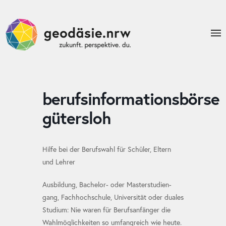
berufsinformationsbörse
gütersloh
Hilfe bei der Berufs­wahl für Schü­ler, El­tern
und Leh­rer
Aus­bil­dung, Bache­lor- oder Master­studien­
gang, Fach­hoch­schule, Uni­ver­sität oder du­ales
Stu­dium: Nie wa­ren für Berufs­an­fän­ger die
Wahl­mög­lich­kei­ten so um­fang­reich wie heute.